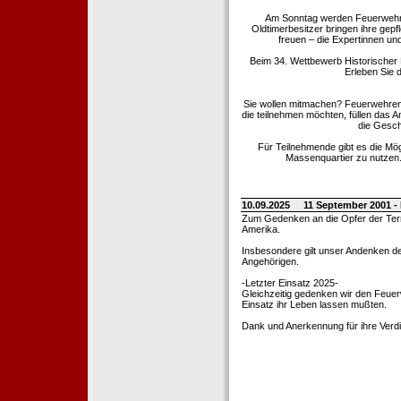
Am Sonntag werden Feuerwehrold
Oldtimerbesitzer bringen ihre gep
freuen – die Expertinnen un
Beim 34. Wettbewerb Historischer
Erleben Sie d
Sie wollen mitmachen? Feuerwehren
die teilnehmen möchten, füllen das 
die Gesch
Für Teilnehmende gibt es die Mö
Massenquartier zu nutzen. 
10.09.2025
11 September 2001 -
Zum Gedenken an die Opfer der Terro
Amerika.
Insbesondere gilt unser Andenken de
Angehörigen.
-Letzter Einsatz 2025-
Gleichzeitig gedenken wir den Feuerw
Einsatz ihr Leben lassen mußten.
Dank und Anerkennung für ihre Verd