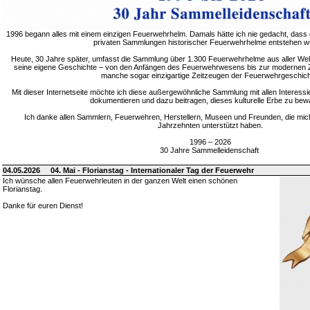
1996 begann alles mit einem einzigen Feuerwehrhelm. Damals hätte ich nie gedacht, dass 
privaten Sammlungen historischer Feuerwehrhelme entstehen w
Heute, 30 Jahre später, umfasst die Sammlung über 1.300 Feuerwehrhelme aus aller Welt
seine eigene Geschichte – von den Anfängen des Feuerwehrwesens bis zur modernen Zei
manche sogar einzigartige Zeitzeugen der Feuerwehrgeschich
Mit dieser Internetseite möchte ich diese außergewöhnliche Sammlung mit allen Interessie
dokumentieren und dazu beitragen, dieses kulturelle Erbe zu bew
Ich danke allen Sammlern, Feuerwehren, Herstellern, Museen und Freunden, die mic
Jahrzehnten unterstützt haben.
1996 – 2026
30 Jahre Sammelleidenschaft
04.05.2026
04. Mai - Florianstag - Internationaler Tag der Feuerwehr
Ich wünsche allen Feuerwehrleuten in der ganzen Welt einen schönen
Florianstag.
Danke für euren Dienst!