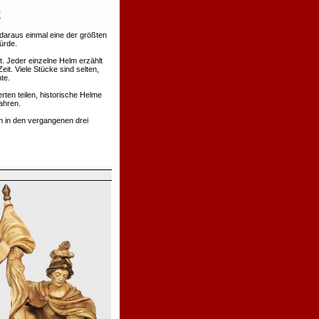
daraus einmal eine der größten
ürde.
. Jeder einzelne Helm erzählt
t. Viele Stücke sind selten,
te.
rten teilen, historische Helme
ahren.
h in den vergangenen drei