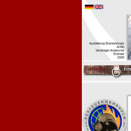
Ausbildung Brandeinsatz
Al Ain
Vereinigte Arabische
Emirate
2006