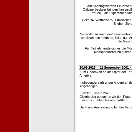
Am Sonntag werden Feuerwehrold
Oldtimerbesitzer bringen ihre gep
freuen – die Expertinnen un
Beim 34. Wettbewerb Historischer
Erleben Sie d
Sie wollen mitmachen? Feuerwehren
die teilnehmen möchten, füllen das 
die Gesch
Für Teilnehmende gibt es die Mö
Massenquartier zu nutzen. 
10.09.2025
11 September 2001 -
Zum Gedenken an die Opfer der Terro
Amerika.
Insbesondere gilt unser Andenken de
Angehörigen.
-Letzter Einsatz 2025-
Gleichzeitig gedenken wir den Feuerw
Einsatz ihr Leben lassen mußten.
Dank und Anerkennung für ihre Verd