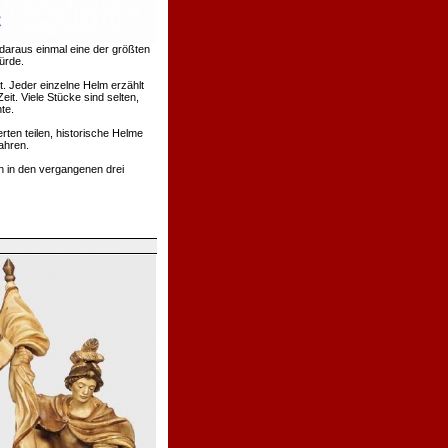
daraus einmal eine der größten
ürde.
. Jeder einzelne Helm erzählt
t. Viele Stücke sind selten,
te.
rten teilen, historische Helme
ahren.
h in den vergangenen drei