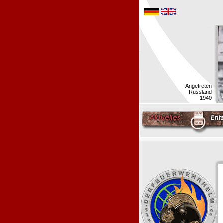
Angetreten
Russland
1940