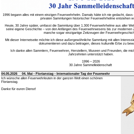
1996 begann alles mit einem einzigen Feuerwehrhelm. Damals hätte ich nie gedacht, dass 
privaten Sammlungen historischer Feuerwehrhelme entstehen w
Heute, 30 Jahre später, umfasst die Sammlung über 1.300 Feuerwehrhelme aus aller Welt
seine eigene Geschichte – von den Anfängen des Feuerwehrwesens bis zur modernen Zei
manche sogar einzigartige Zeitzeugen der Feuerwehrgeschich
Mit dieser Internetseite möchte ich diese außergewöhnliche Sammlung mit allen Interessie
dokumentieren und dazu beitragen, dieses kulturelle Erbe zu bew
Ich danke allen Sammlern, Feuerwehren, Herstellern, Museen und Freunden, die mic
Jahrzehnten unterstützt haben.
1996 – 2026
30 Jahre Sammelleidenschaft
04.05.2026
04. Mai - Florianstag - Internationaler Tag der Feuerwehr
Ich wünsche allen Feuerwehrleuten in der ganzen Welt einen schönen
Florianstag.
Danke für euren Dienst!