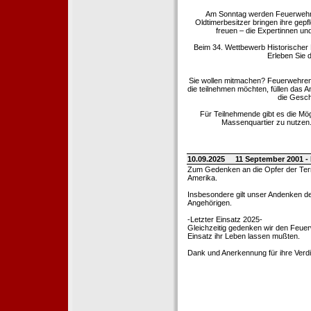
Am Sonntag werden Feuerwehrold
Oldtimerbesitzer bringen ihre gep
freuen – die Expertinnen un
Beim 34. Wettbewerb Historischer
Erleben Sie d
Sie wollen mitmachen? Feuerwehren
die teilnehmen möchten, füllen das 
die Gesch
Für Teilnehmende gibt es die Mö
Massenquartier zu nutzen. 
10.09.2025
11 September 2001 -
Zum Gedenken an die Opfer der Terro
Amerika.
Insbesondere gilt unser Andenken de
Angehörigen.
-Letzter Einsatz 2025-
Gleichzeitig gedenken wir den Feuerw
Einsatz ihr Leben lassen mußten.
Dank und Anerkennung für ihre Verd