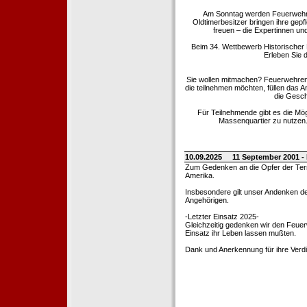
Am Sonntag werden Feuerwehrold
Oldtimerbesitzer bringen ihre gep
freuen – die Expertinnen un
Beim 34. Wettbewerb Historischer
Erleben Sie d
Sie wollen mitmachen? Feuerwehren
die teilnehmen möchten, füllen das 
die Gesch
Für Teilnehmende gibt es die Mö
Massenquartier zu nutzen. 
10.09.2025
11 September 2001 -
Zum Gedenken an die Opfer der Terro
Amerika.
Insbesondere gilt unser Andenken de
Angehörigen.
-Letzter Einsatz 2025-
Gleichzeitig gedenken wir den Feuerw
Einsatz ihr Leben lassen mußten.
Dank und Anerkennung für ihre Verd