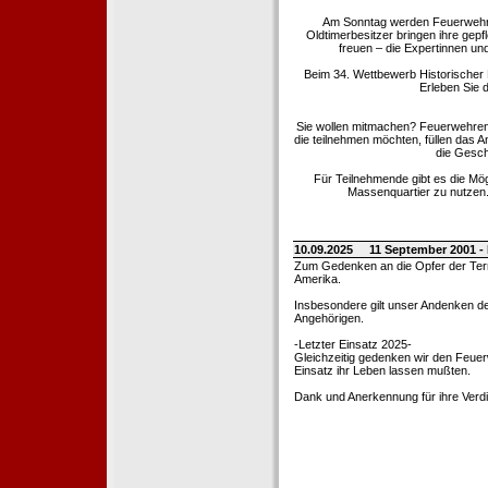
Am Sonntag werden Feuerwehrold
Oldtimerbesitzer bringen ihre gep
freuen – die Expertinnen un
Beim 34. Wettbewerb Historischer
Erleben Sie d
Sie wollen mitmachen? Feuerwehren
die teilnehmen möchten, füllen das 
die Gesch
Für Teilnehmende gibt es die Mö
Massenquartier zu nutzen. 
10.09.2025
11 September 2001 -
Zum Gedenken an die Opfer der Terro
Amerika.
Insbesondere gilt unser Andenken de
Angehörigen.
-Letzter Einsatz 2025-
Gleichzeitig gedenken wir den Feuerw
Einsatz ihr Leben lassen mußten.
Dank und Anerkennung für ihre Verd