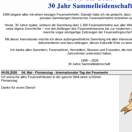
1996 begann alles mit einem einzigen Feuerwehrhelm. Damals hätte ich nie gedacht, dass 
privaten Sammlungen historischer Feuerwehrhelme entstehen w
Heute, 30 Jahre später, umfasst die Sammlung über 1.300 Feuerwehrhelme aus aller Welt
seine eigene Geschichte – von den Anfängen des Feuerwehrwesens bis zur modernen Zei
manche sogar einzigartige Zeitzeugen der Feuerwehrgeschich
Mit dieser Internetseite möchte ich diese außergewöhnliche Sammlung mit allen Interessie
dokumentieren und dazu beitragen, dieses kulturelle Erbe zu bew
Ich danke allen Sammlern, Feuerwehren, Herstellern, Museen und Freunden, die mic
Jahrzehnten unterstützt haben.
1996 – 2026
30 Jahre Sammelleidenschaft
04.05.2026
04. Mai - Florianstag - Internationaler Tag der Feuerwehr
Ich wünsche allen Feuerwehrleuten in der ganzen Welt einen schönen
Florianstag.
Danke für euren Dienst!