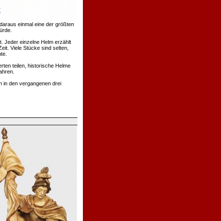
daraus einmal eine der größten
ürde.
. Jeder einzelne Helm erzählt
t. Viele Stücke sind selten,
te.
rten teilen, historische Helme
ahren.
h in den vergangenen drei