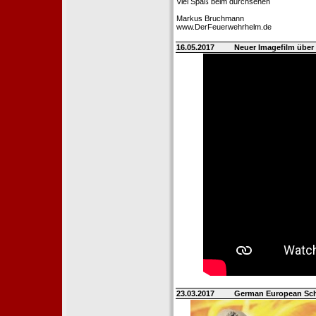
Viel Spaß beim durchsehen
Markus Bruchmann
www.DerFeuerwehrhelm.de
16.05.2017
Neuer Imagefilm über 
23.03.2017
German European Sch