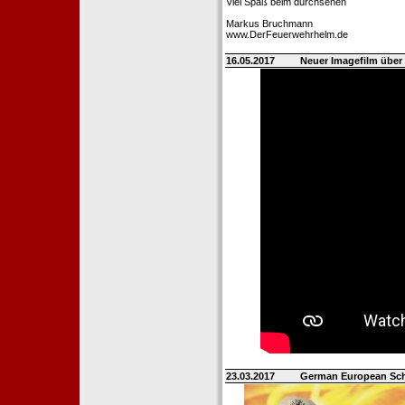
Viel Spaß beim durchsehen
Markus Bruchmann
www.DerFeuerwehrhelm.de
16.05.2017
Neuer Imagefilm über 
23.03.2017
German European Sch