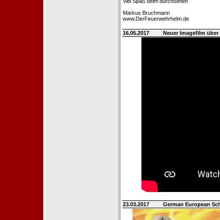
Viel Spaß beim durchsehen
Markus Bruchmann
www.DerFeuerwehrhelm.de
16.05.2017
Neuer Imagefilm über 
23.03.2017
German European Sch