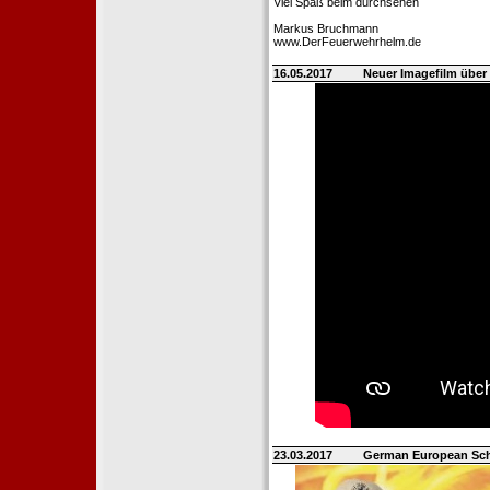
Viel Spaß beim durchsehen
Markus Bruchmann
www.DerFeuerwehrhelm.de
16.05.2017
Neuer Imagefilm über 
23.03.2017
German European Sch