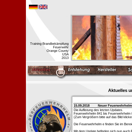
Training Brandbekämpfung
Feuerwehr
Orange County
USA
2013
Aktuelles 
15.09.2018
Neuer Feuerwehrhelm
Die Auflistung des letzten Updates.
Feuerwehrhelm 841 bis Feuerwehrhelm 
(Zum Vergrößern bitte auf das Bild klicke
Die Feuerwehrhelm e finden Sie im Bere
Mit dem Update befinden sich nun auch