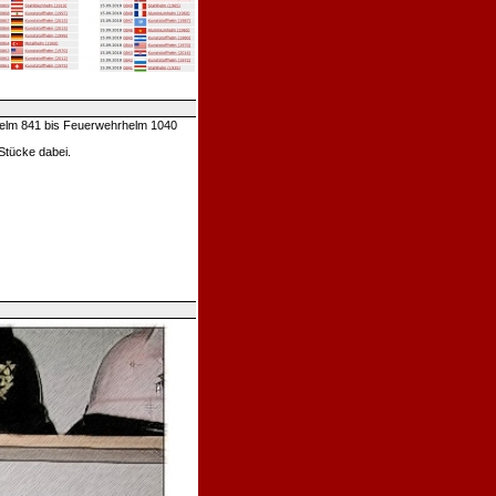
elm 841 bis Feuerwehrhelm 1040
Stücke dabei.