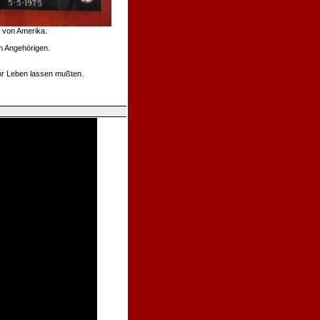
n von Amerika.
n Angehörigen.
ihr Leben lassen mußten.