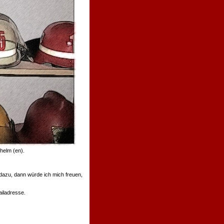
helm (en).
azu, dann würde ich mich freuen,
ailadresse.