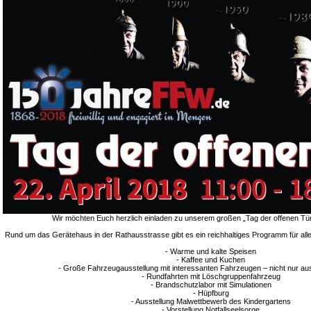
Wir möchten Euch herzlich einladen zu unserem großen „Tag der offenen Tü
Rund um das Gerätehaus in der Rathausstrasse gibt es ein reichhaltiges Programm für al
- Warme und kalte Speisen
- Kaffee und Kuchen
- Große Fahrzeugausstellung mit interessanten Fahrzeugen – nicht nur a
- Rundfahrten mit Löschgruppenfahrzeug
- Brandschutzlabor mit Simulationen
- Hüpfburg
- Ausstellung Malwettbewerb des Kindergartens
- Vorstellung Notfallseelsorge