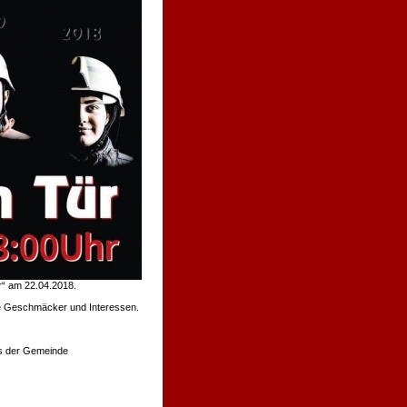
r“ am 22.04.2018.
le Geschmäcker und Interessen.
us der Gemeinde