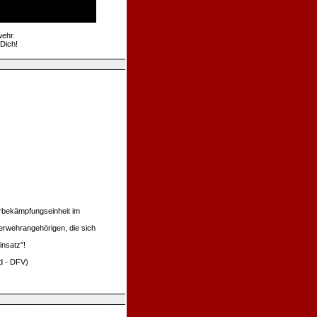
ehr.
 Dich!
rbekämpfungseinheit im
erwehrangehörigen, die sich
insatz"!
d - DFV)