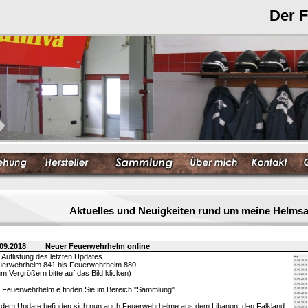
Der 
Aktuelles und Neuigkeiten rund um meine Helm
09.2018
Neuer Feuerwehrhelm online
 Auflistung des letzten Updates.
erwehrhelm 841 bis Feuerwehrhelm 880
m Vergrößern bitte auf das Bild klicken)
 Feuerwehrhelm e finden Sie im Bereich "Sammlung"
 dem Update befinden sich nun auch Feuerwehrhelme aus dem Libanon, den Falkland