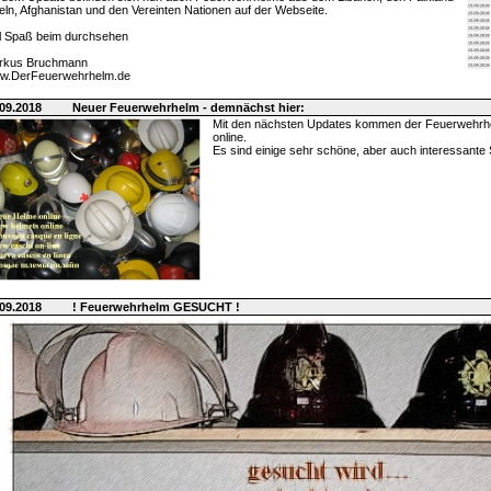
eln, Afghanistan und den Vereinten Nationen auf der Webseite.
l Spaß beim durchsehen
rkus Bruchmann
w.DerFeuerwehrhelm.de
09.2018
Neuer Feuerwehrhelm - demnächst hier:
Mit den nächsten Updates kommen der Feuerwehrh
online.
Es sind einige sehr schöne, aber auch interessante 
09.2018
! Feuerwehrhelm GESUCHT !