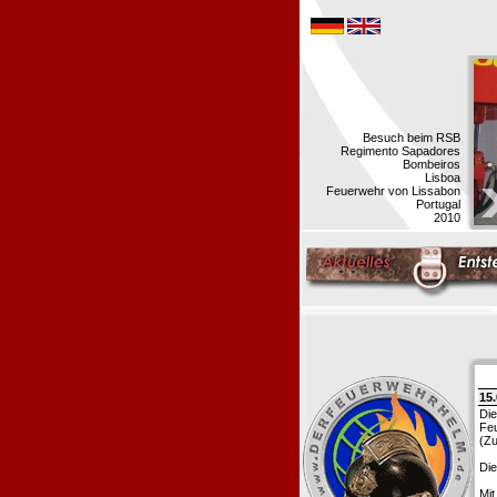
Besuch beim RSB
Regimento Sapadores
Bombeiros
Lisboa
Feuerwehr von Lissabon
Portugal
2010
15.
Die
Feu
(Zu
Die
Mit