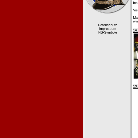
Ins
Vie
Ma
ww
Datenschutz
Impressum
14.
NS-Symbole
13.