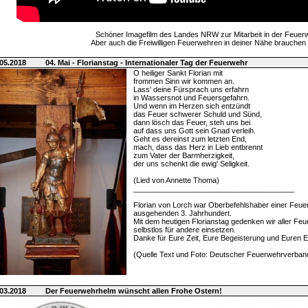
Schöner Imagefilm des Landes NRW zur Mitarbeit in der Feuerw
Aber auch die Freiwilligen Feuerwehren in deiner Nähe brauchen
05.2018
04. Mai - Florianstag - Internationaler Tag der Feuerwehr
O heiliger Sankt Florian mit
frommen Sinn wir kommen an.
Lass' deine Fürsprach uns erfahrn
in Wassersnot und Feuersgefahrn.
Und wenn im Herzen sich entzündt
das Feuer schwerer Schuld und Sünd,
dann lösch das Feuer, steh uns bei
auf dass uns Gott sein Gnad verleih.
Geht es dereinst zum letzten End,
mach, dass das Herz in Lieb entbrennt
zum Vater der Barmherzigkeit,
der uns schenkt die ewig' Seligkeit.
(Lied von Annette Thoma)
_______________________________________
Florian von Lorch war Oberbefehlshaber einer Feue
ausgehenden 3. Jahrhundert.
Mit dem heutigen Florianstag gedenken wir aller Feu
selbstlos für andere einsetzen.
Danke für Eure Zeit, Eure Begeisterung und Euren E
(Quelle Text und Foto: Deutscher Feuerwehrverban
03.2018
Der Feuerwehrhelm wünscht allen Frohe Ostern!