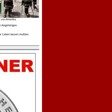
n von Amerika.
n Angehörigen.
ihr Leben lassen mußten.