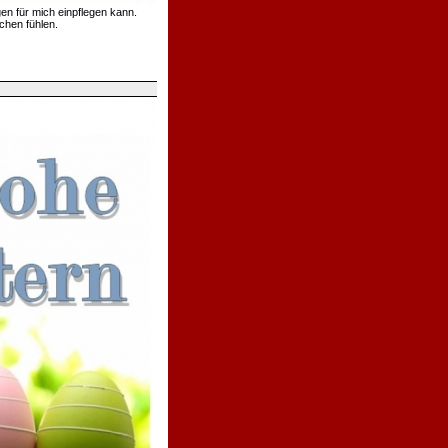
en für mich einpflegen kann.
chen fühlen.