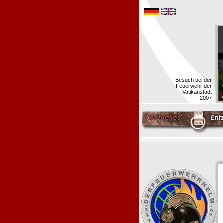
Besuch bei der
Feuerwehr der
Vatikanstadt
2007