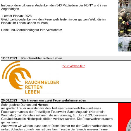
Insbesondere gilt unser Andenken den 343 Mitgliedern der FDNY und ihren
Angehörigen.
-Letzter Einsatz 2023-
Gleichzeitig gedenken wir den Feuerwehrleuten in der ganzen Welt, die im
Einsatz ihr Leben lassen mußten.
Dank und Anerkennung für ihre Verdienste!
12.07.2023
Rauchmelder retten Leben
"Zur Webseite:"
20.06.2023
Wir trauern um zwei Feuerwehrkameraden
Sehr geehrte Damen und Herren,
mit großer Trauer mussten wir den Tod einer Feuerwehrfrau und eines
Feuerwehrmannes der Freiwilligen Feuerwehr Sankt Augustin (Nordrhein-
Westfalen) zur Kenntnis nehmen, die am Sonntag, 18. Juni 2023, bei einem
Gebäudebrand in Niederpleis tödlich verletzt wurden. Die Feuerwehren trauern
gemeinsam.
Auch wenn wir wissen, dass unser Dienst immer mit der Gefahr verbunden ist,
selbst Schaden zu nehmen, ist dies kein Trost in der Stunde unserer Trauer.