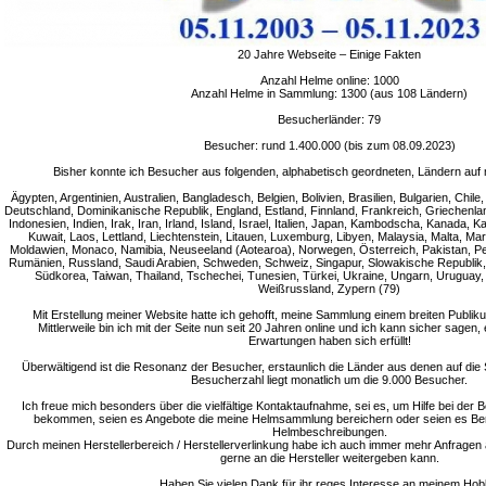
20 Jahre Webseite – Einige Fakten
Anzahl Helme online: 1000
Anzahl Helme in Sammlung: 1300 (aus 108 Ländern)
Besucherländer: 79
Besucher: rund 1.400.000 (bis zum 08.09.2023)
Bisher konnte ich Besucher aus folgenden, alphabetisch geordneten, Ländern auf 
Ägypten, Argentinien, Australien, Bangladesch, Belgien, Bolivien, Brasilien, Bulgarien, Chi
Deutschland, Dominikanische Republik, England, Estland, Finnland, Frankreich, Griechenla
Indonesien, Indien, Irak, Iran, Irland, Island, Israel, Italien, Japan, Kambodscha, Kanada, 
Kuwait, Laos, Lettland, Liechtenstein, Litauen, Luxemburg, Libyen, Malaysia, Malta, M
Moldawien, Monaco, Namibia, Neuseeland (Aotearoa), Norwegen, Österreich, Pakistan, Peru
Rumänien, Russland, Saudi Arabien, Schweden, Schweiz, Singapur, Slowakische Republik, 
Südkorea, Taiwan, Thailand, Tschechei, Tunesien, Türkei, Ukraine, Ungarn, Uruguay
Weißrussland, Zypern (79)
Mit Erstellung meiner Website hatte ich gehofft, meine Sammlung einem breiten Publik
Mittlerweile bin ich mit der Seite nun seit 20 Jahren online und ich kann sicher sagen,
Erwartungen haben sich erfüllt!
Überwältigend ist die Resonanz der Besucher, erstaunlich die Länder aus denen auf die S
Besucherzahl liegt monatlich um die 9.000 Besucher.
Ich freue mich besonders über die vielfältige Kontaktaufnahme, sei es, um Hilfe bei de
bekommen, seien es Angebote die meine Helmsammlung bereichern oder seien es Be
Helmbeschreibungen.
Durch meinen Herstellerbereich / Herstellerverlinkung habe ich auch immer mehr Anfragen 
gerne an die Hersteller weitergeben kann.
Haben Sie vielen Dank für ihr reges Interesse an meinem Hob