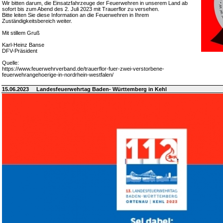
Wir bitten darum, die Einsatzfahrzeuge der Feuerwehren in unserem Land ab
sofort bis zum Abend des 2. Juli 2023 mit Trauerflor zu versehen.
Bitte leiten Sie diese Information an die Feuerwehren in Ihrem
Zuständigkeitsbereich weiter.
Mit stillem Gruß
Karl-Heinz Banse
DFV-Präsident
Quelle:
https://www.feuerwehrverband.de/trauerflor-fuer-zwei-verstorbene-
feuerwehrangehoerige-in-nordrhein-westfalen/
15.06.2023
Landesfeuerwehrtag Baden- Württemberg in Kehl