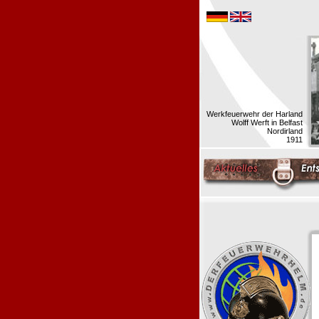
Werkfeuerwehr der Harland
Wolff Werft in Belfast
Nordirland
1911