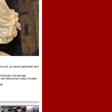
errscht, an denen gekämpft wird
verkündet und gesagt:
rden den Menschen seiner Gnade!
lt!