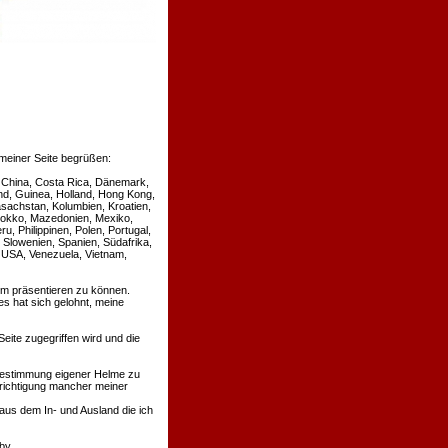
meiner Seite begrüßen:
le, China, Costa Rica, Dänemark,
nd, Guinea, Holland, Hong Kong,
Kasachstan, Kolumbien, Kroatien,
arokko, Mazedonien, Mexiko,
, Philippinen, Polen, Portugal,
Slowenien, Spanien, Südafrika,
, USA, Venezuela, Vietnam,
um präsentieren zu können.
 es hat sich gelohnt, meine
eite zugegriffen wird und die
r Bestimmung eigener Helme zu
richtigung mancher meiner
aus dem In- und Ausland die ich
by.