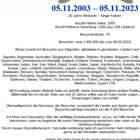
20 Jahre Webseite – Einige Fakten
Anzahl Helme online: 1000
Anzahl Helme in Sammlung: 1300 (aus 108 Ländern)
Besucherländer: 79
Besucher: rund 1.400.000 (bis zum 08.09.2023)
Bisher konnte ich Besucher aus folgenden, alphabetisch geordneten, Ländern auf 
Ägypten, Argentinien, Australien, Bangladesch, Belgien, Bolivien, Brasilien, Bulgarien, Chi
Deutschland, Dominikanische Republik, England, Estland, Finnland, Frankreich, Griechenla
Indonesien, Indien, Irak, Iran, Irland, Island, Israel, Italien, Japan, Kambodscha, Kanada, 
Kuwait, Laos, Lettland, Liechtenstein, Litauen, Luxemburg, Libyen, Malaysia, Malta, M
Moldawien, Monaco, Namibia, Neuseeland (Aotearoa), Norwegen, Österreich, Pakistan, Peru
Rumänien, Russland, Saudi Arabien, Schweden, Schweiz, Singapur, Slowakische Republik, 
Südkorea, Taiwan, Thailand, Tschechei, Tunesien, Türkei, Ukraine, Ungarn, Uruguay
Weißrussland, Zypern (79)
Mit Erstellung meiner Website hatte ich gehofft, meine Sammlung einem breiten Publik
Mittlerweile bin ich mit der Seite nun seit 20 Jahren online und ich kann sicher sagen,
Erwartungen haben sich erfüllt!
Überwältigend ist die Resonanz der Besucher, erstaunlich die Länder aus denen auf die S
Besucherzahl liegt monatlich um die 9.000 Besucher.
Ich freue mich besonders über die vielfältige Kontaktaufnahme, sei es, um Hilfe bei de
bekommen, seien es Angebote die meine Helmsammlung bereichern oder seien es Be
Helmbeschreibungen.
Durch meinen Herstellerbereich / Herstellerverlinkung habe ich auch immer mehr Anfragen 
gerne an die Hersteller weitergeben kann.
Haben Sie vielen Dank für ihr reges Interesse an meinem Hob