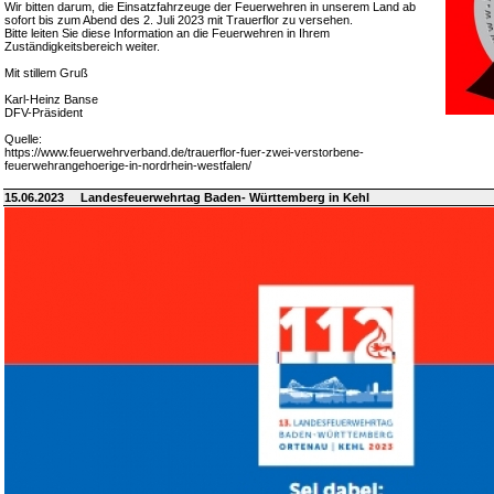
Wir bitten darum, die Einsatzfahrzeuge der Feuerwehren in unserem Land ab
sofort bis zum Abend des 2. Juli 2023 mit Trauerflor zu versehen.
Bitte leiten Sie diese Information an die Feuerwehren in Ihrem
Zuständigkeitsbereich weiter.
Mit stillem Gruß
Karl-Heinz Banse
DFV-Präsident
Quelle:
https://www.feuerwehrverband.de/trauerflor-fuer-zwei-verstorbene-
feuerwehrangehoerige-in-nordrhein-westfalen/
15.06.2023
Landesfeuerwehrtag Baden- Württemberg in Kehl