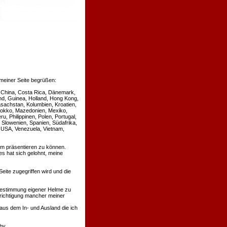
meiner Seite begrüßen:
le, China, Costa Rica, Dänemark,
nd, Guinea, Holland, Hong Kong,
Kasachstan, Kolumbien, Kroatien,
arokko, Mazedonien, Mexiko,
, Philippinen, Polen, Portugal,
Slowenien, Spanien, Südafrika,
, USA, Venezuela, Vietnam,
um präsentieren zu können.
 es hat sich gelohnt, meine
eite zugegriffen wird und die
r Bestimmung eigener Helme zu
richtigung mancher meiner
aus dem In- und Ausland die ich
by.