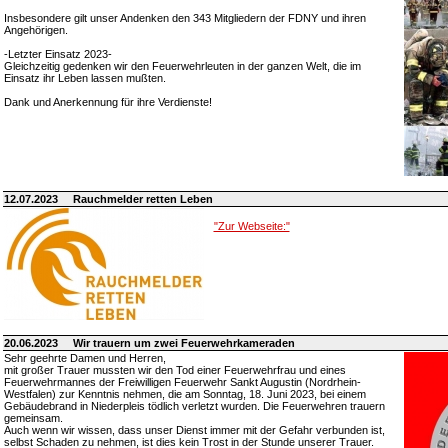
Insbesondere gilt unser Andenken den 343 Mitgliedern der FDNY und ihren
Angehörigen.
-Letzter Einsatz 2023-
Gleichzeitig gedenken wir den Feuerwehrleuten in der ganzen Welt, die im
Einsatz ihr Leben lassen mußten.
Dank und Anerkennung für ihre Verdienste!
12.07.2023
Rauchmelder retten Leben
"Zur Webseite:"
20.06.2023
Wir trauern um zwei Feuerwehrkameraden
Sehr geehrte Damen und Herren,
mit großer Trauer mussten wir den Tod einer Feuerwehrfrau und eines
Feuerwehrmannes der Freiwilligen Feuerwehr Sankt Augustin (Nordrhein-
Westfalen) zur Kenntnis nehmen, die am Sonntag, 18. Juni 2023, bei einem
Gebäudebrand in Niederpleis tödlich verletzt wurden. Die Feuerwehren trauern
gemeinsam.
Auch wenn wir wissen, dass unser Dienst immer mit der Gefahr verbunden ist,
selbst Schaden zu nehmen, ist dies kein Trost in der Stunde unserer Trauer.