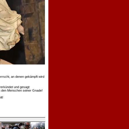
errscht, an denen gekämpft wird
verkündet und gesagt:
rden den Menschen seiner Gnade!
lt!