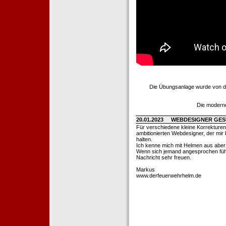
Die Übungsanlage wurde von d
Die moderne
20.01.2023
WEBDESIGNER GE
Für verschiedene kleine Korrekture
ambitionierten Webdesigner, der mir b
halten.
Ich kenne mich mit Helmen aus aber l
Wenn sich jemand angesprochen fühl
Nachricht sehr freuen.
Markus
www.derfeuerwehrhelm.de