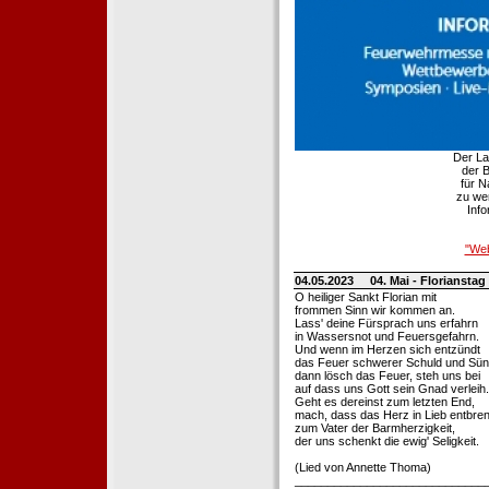
Der La
der B
für 
zu wer
Info
"Web
04.05.2023
04. Mai - Florianstag
O heiliger Sankt Florian mit
frommen Sinn wir kommen an.
Lass' deine Fürsprach uns erfahrn
in Wassersnot und Feuersgefahrn.
Und wenn im Herzen sich entzündt
das Feuer schwerer Schuld und Sün
dann lösch das Feuer, steh uns bei
auf dass uns Gott sein Gnad verleih.
Geht es dereinst zum letzten End,
mach, dass das Herz in Lieb entbren
zum Vater der Barmherzigkeit,
der uns schenkt die ewig' Seligkeit.
(Lied von Annette Thoma)
_____________________________