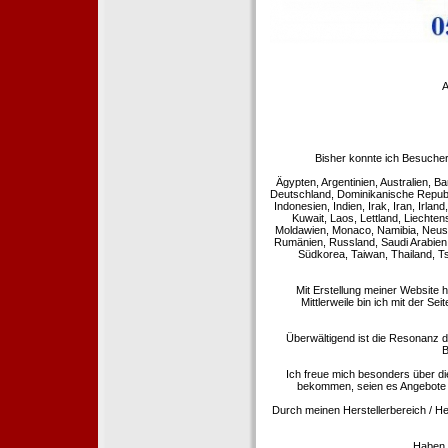
A
Bisher konnte ich Besucher
Ägypten, Argentinien, Australien, Ba
Deutschland, Dominikanische Republi
Indonesien, Indien, Irak, Iran, Irla
Kuwait, Laos, Lettland, Liechte
Moldawien, Monaco, Namibia, Neusee
Rumänien, Russland, Saudi Arabien,
Südkorea, Taiwan, Thailand, T
Mit Erstellung meiner Website 
Mittlerweile bin ich mit der Se
Überwältigend ist die Resonanz de
B
Ich freue mich besonders über di
bekommen, seien es Angebote 
Durch meinen Herstellerbereich / He
Haben S